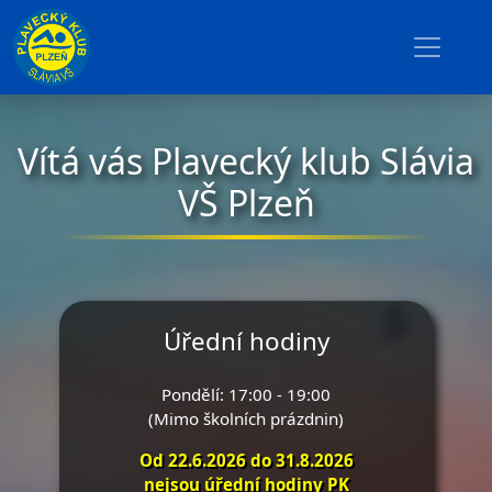
Vítá vás Plavecký klub Slávia
VŠ Plzeň
Úřední hodiny
Pondělí: 17:00 - 19:00
(Mimo školních prázdnin)
Od 22.6.2026 do 31.8.2026
nejsou úřední hodiny PK