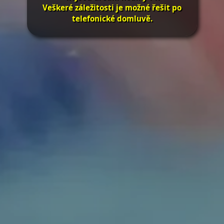
Veškeré záležitosti je možné řešit po
telefonické domluvě.